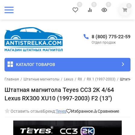
0
0
0
0
8 (800) 775-22-59
Отдел продаж
КАТАЛОГ ТОВАРОВ
Главная
/
Штатные магнитолы
/
Lexus
/
RX
/
RX 1 (1997-2003)
/
Штатная 
Штатная магнитола Teyes CC3 2K 4/64
Lexus RX300 XU10 (1997-2003) F2 (13")
Оставить отзыв
Бренд:
Teyes
Избранное
Сравнение