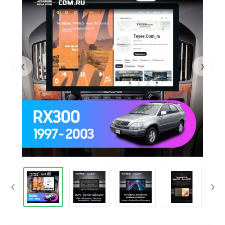
‹
›
‹
›