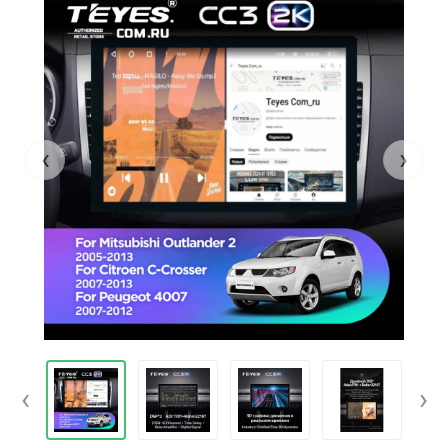
‹
›
‹
›