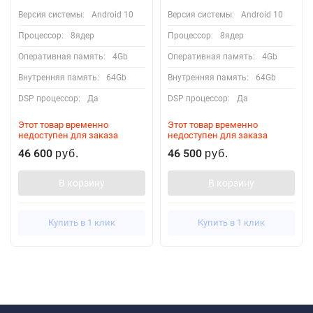
Версия системы:
Android 10
Версия системы:
Android 10
Процессор:
8ядер
Процессор:
8ядер
Оперативная память:
4Gb
Оперативная память:
4Gb
Внутренняя память:
64Gb
Внутренняя память:
64Gb
DSP процессор:
Да
DSP процессор:
Да
Этот товар временно
Этот товар временно
недоступен для заказа
недоступен для заказа
46 600
46 500
руб.
руб.
В корзину
В корзину
Купить в 1 клик
Купить в 1 клик