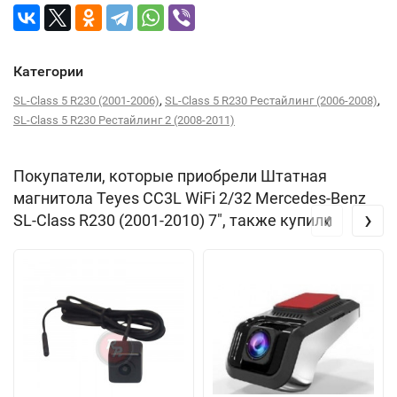
Категории
,
,
SL-Class 5 R230 (2001-2006)
SL-Class 5 R230 Рестайлинг (2006-2008)
SL-Class 5 R230 Рестайлинг 2 (2008-2011)
Покупатели, которые приобрели Штатная
магнитола Teyes CC3L WiFi 2/32 Mercedes-Benz
‹
›
SL-Class R230 (2001-2010) 7", также купили