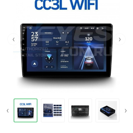
‹
›
‹
›