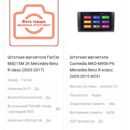
Штатная магнитола FarCar
Штатная магнитола
BM215M 2K Mercedes-Benz
Carmedia MKD-M906-P6
R-class (2005-2017)
Mercedes-Benz R-класс
2005-2015 W251
Бренд:
FarCar
Версия системы:
Android 10
Наличие Wi-Fi:
Да
Процессор:
6ядер
Bluetooth(HandsFree):
Да
Оперативная память:
4Gb
Встроенный FM/AM тюнер
Да
с функцией RDS:
Внутренняя память:
64Gb
Наличие USB портов:
Да
DSP процессор:
Да