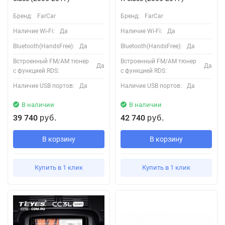
Бренд:
FarCar
Бренд:
FarCar
Наличие Wi-Fi:
Да
Наличие Wi-Fi:
Да
Bluetooth(HandsFree):
Да
Bluetooth(HandsFree):
Да
Встроенный FM/AM тюнер
Встроенный FM/AM тюнер
Да
Да
с функцией RDS:
с функцией RDS:
Наличие USB портов:
Да
Наличие USB портов:
Да
В наличии
В наличии
39 740
42 740
руб.
руб.
В корзину
В корзину
Купить в 1 клик
Купить в 1 клик