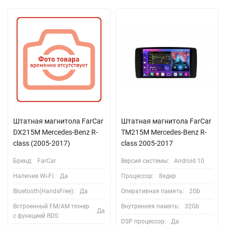
Штатная магнитола FarCar
Штатная магнитола FarCar
DX215M Mercedes-Benz R-
TM215M Mercedes-Benz R-
class (2005-2017)
class 2005-2017
Бренд:
FarCar
Версия системы:
Android 10
Наличие Wi-Fi:
Да
Процессор:
8ядер
Bluetooth(HandsFree):
Да
Оперативная память:
2Gb
Встроенный FM/AM тюнер
Внутренняя память:
32Gb
Да
с функцией RDS:
DSP процессор:
Да