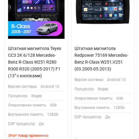
Штатная магнитола Teyes
Штатная магнитола
CC3 2K 6/128 Mercedes-
Redpower 75169 Mercedes-
Benz R-Class W251 R280
Benz R-Class W251,V251
R300 R320 (2005-2017) F1
(03.2005-05.2013)
(13" с кнопками)
Версия системы:
Android 10
Версия системы:
Android 10
Процессор:
8ядер
Процессор:
8ядер
Оперативная память:
6Gb
Оперативная память:
6Gb
Внутренняя память:
128Gb
Внутренняя память:
128Gb
DSP процессор:
Да
DSP процессор:
Да
Этот товар временно