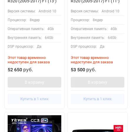
R320 (2005-2017) F1 (13")
R320 (2005-2017) F1 (11")
Версия системы:
Android 10
Версия системы:
Android 10
Процессор:
8ядер
Процессор:
8ядер
Оперативная память:
4Gb
Оперативная память:
4Gb
Внутренняя память:
64Gb
Внутренняя память:
64Gb
DSP процессор:
Да
DSP процессор:
Да
Этот товар временно
Этот товар временно
недоступен для заказа
недоступен для заказа
52 650
53 500
руб.
руб.
В корзину
В корзину
Купить в 1 клик
Купить в 1 клик