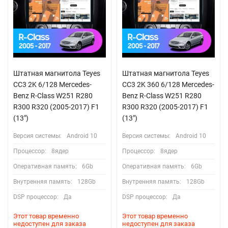
Штатная магнитола Teyes
Штатная магнитола Teyes
CC3 2K 6/128 Mercedes-
CC3 2K 360 6/128 Mercedes-
Benz R-Class W251 R280
Benz R-Class W251 R280
R300 R320 (2005-2017) F1
R300 R320 (2005-2017) F1
(13")
(13")
Версия системы:
Android 10
Версия системы:
Android 10
Процессор:
8ядер
Процессор:
8ядер
Оперативная память:
6Gb
Оперативная память:
6Gb
Внутренняя память:
128Gb
Внутренняя память:
128Gb
DSP процессор:
Да
DSP процессор:
Да
Этот товар временно
Этот товар временно
недоступен для заказа
недоступен для заказа