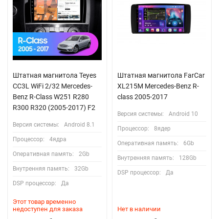
Штатная магнитола Teyes
Штатная магнитола FarCar
CC3L WiFi 2/32 Mercedes-
XL215M Mercedes-Benz R-
Benz R-Class W251 R280
class 2005-2017
R300 R320 (2005-2017) F2
Версия системы:
Android 10
Версия системы:
Android 8.1
Процессор:
8ядер
Процессор:
4ядра
Оперативная память:
6Gb
Оперативная память:
2Gb
Внутренняя память:
128Gb
Внутренняя память:
32Gb
DSP процессор:
Да
DSP процессор:
Да
Этот товар временно
недоступен для заказа
Нет в наличии