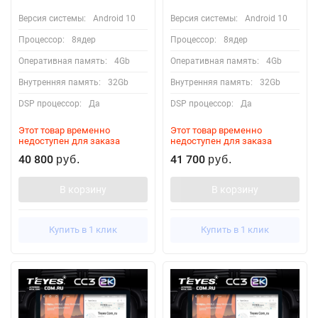
Версия системы:
Android 10
Версия системы:
Android 10
Процессор:
8ядер
Процессор:
8ядер
Оперативная память:
4Gb
Оперативная память:
4Gb
Внутренняя память:
32Gb
Внутренняя память:
32Gb
DSP процессор:
Да
DSP процессор:
Да
Этот товар временно
Этот товар временно
недоступен для заказа
недоступен для заказа
40 800
41 700
руб.
руб.
В корзину
В корзину
Купить в 1 клик
Купить в 1 клик